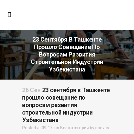
23 Сентября В Ташкенте
Прошло Совещание По
Вопросам Развития
Строительной Индустрии
Узбекистана
26 Сен
23 сентября в Ташкенте
прошло совещание по
вопросам развития
строительной индустрии
Узбекистана
Posted at 09:17h
in
Без категории
by
chevas