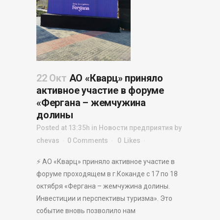
22 Окт
АО «Кварц» приняло
активное участие в форуме
«Фергана – жемчужина
долины
Posted at 13:35h
in
Новости предприятия
by
chevas
0 Comments
0
Likes
⚡️ АО «Кварц» приняло активное участие в
форуме проходящем в г.Коканде с 17 по 18
октября «Фергана – жемчужина долины.
Инвестиции и перспективы туризма». Это
событие вновь позволило нам