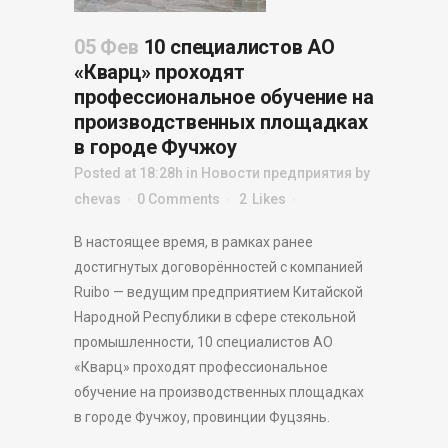
05 Фев
10 специалистов АО
«Кварц» проходят
профессиональное обучение на
производственных площадках
в городе Фучжоу
Posted at 18:28h
in
Новости предприятия
by
chevas
0 Comments
2
Likes
В настоящее время, в рамках ранее
достигнутых договорённостей с компанией
Ruibo — ведущим предприятием Китайской
Народной Республики в сфере стекольной
промышленности, 10 специалистов АО
«Кварц» проходят профессиональное
обучение на производственных площадках
в городе Фучжоу, провинции Фуцзянь.