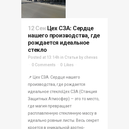
12 Сен
Цех СЗА: Сердце
нашего производства, где
рождается идеальное
стекло
Posted at 13:14h
in
Статьи
by
chevas
0 Comments
0
Likes
📌 Цех СЗА: Сердце нашего
производства, где рождается
идеальное стеклоЦех СЗА (Станция
Защитных Атмосфер) — это то место,
где магия превращает
расплавленную стеклянную массу в
идеально ровные листы. Весь секрет
кроется в уникальной азотно-