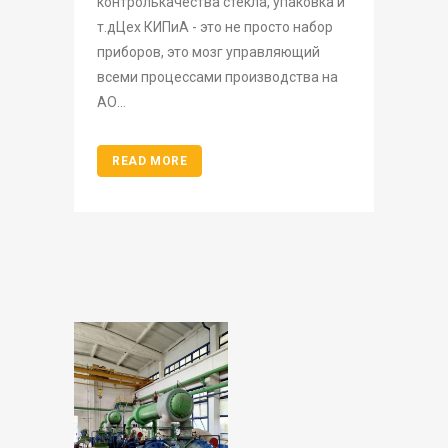
контролькачества стекла, упаковка и
т.дЦех КИПиА - это не просто набор
приборов, это мозг управляющий
всеми процессами производства на
АО...
READ MORE