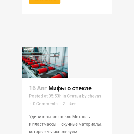
16 Авг
Мифы о стекле
Posted at 05:53h
in
Статьи
by
chevas
0 Comments
2
Likes
Удивительное стекло Металлы
и пластмассы — скучные материалы,
которые мы используем