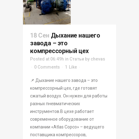
18 Сен
Дыхание нашего
завода – это
компрессорный цех
Posted at 06:49h
in
Статьи
by
chevas
0 Comments
1
Like
📌 Дыхание нашего завода – это
компрессорный цех, где готовят
сжатый воздух. Он нужен для работы
разных пневматических
инструментов.В цехе работает
современное оборудование от
компании «Atlas Copco» – ведущего
поставщика компрессоров,