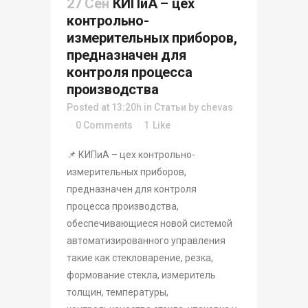
27 Сен
КИПиА – цех
контрольно-
измерительных приборов,
предназначен для
контроля процесса
производства
Posted at 13:20h
in
Статьи
by
chevas
0 Comments
1
Like
📌 КИПиА – цех контрольно-
измерительных приборов,
предназначен для контроля
процесса производства,
обеспечивающиеся новой системой
автоматизированного управления
такие как стекловарение, резка,
формование стекла, измеритель
толщин, температуры,