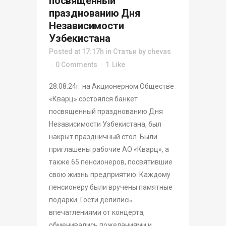
посвященный
празднованию Дня
Независимости
Узбекистана
Posted at 17:17h
in
Статьи
by
chevas
0 Comments
1
Like
28.08.24г. на Акционерном Обществе
«Кварц» состоялся банкет
посвященный празднованию Дня
Независимости Узбекистана, был
накрыт праздничный стол. Были
приглашены рабочие АО «Кварц», а
также 65 пенсионеров, посвятившие
свою жизнь предприятию. Каждому
пенсионеру были вручены памятные
подарки. Гости делились
впечатлениями от концерта,
обменивались пожеланиями и