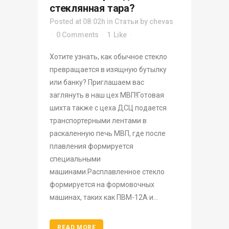
стеклянная тара?
Posted at 08:02h
in
Статьи
by
chevas
0 Comments
1
Like
Хотите узнать, как обычное стекло
превращается в изящную бутылку
или банку? Приглашаем вас
заглянуть в наш цех МВП!Готовая
шихта также с цеха ДСЦ подается
транспортерными лентами в
раскаленную печь МВП, где после
плавления формируется
специальными
машинами.Расплавленное стекло
формируется на формовочных
машинах, таких как ПВМ-12А и...
READ MORE